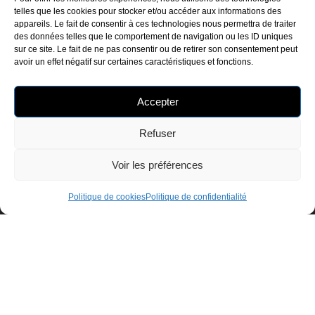
telles que les cookies pour stocker et/ou accéder aux informations des
appareils. Le fait de consentir à ces technologies nous permettra de traiter
Conscient de son rôle d’industriel, le Groupe MILLET,
des données telles que le comportement de navigation ou les ID uniques
fabricant de portes et fenêtres sur mesure, adopte une
sur ce site. Le fait de ne pas consentir ou de retirer son consentement peut
approche responsable de la croissance, en misant sur
avoir un effet négatif sur certaines caractéristiques et fonctions.
l’équilibre entre innovation, durabilité et ancrage territorial.
Ainsi, son savoir-faire reconnu nourrit une dynamique
Accepter
respectueuse de l’environnement, pleinement en phase
avec les enjeux actuels. Cette vision durable, profondément
Refuser
ancrée dans sa culture d’entreprise, guide au quotidien ses
décisions et ses projets. En définitive, elle représente bien
Voir les préférences
plus qu’un engagement : c’est un moteur essentiel de son
développement, porté par une mission évolutive et tournée
Politique de cookies
Politique de confidentialité
vers l’avenir.
EN SAVOIR +