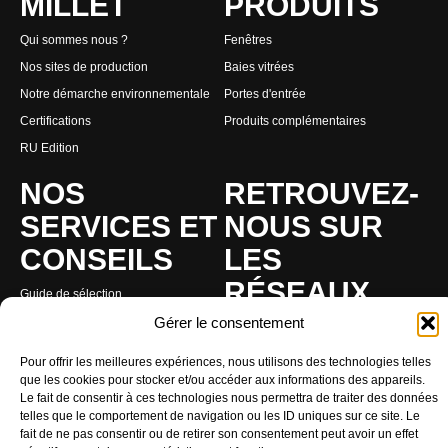
MILLET
PRODUITS
Qui sommes nous ?
Fenêtres
Nos sites de production
Baies vitrées
Notre démarche environnementale
Portes d'entrée
Certifications
Produits complémentaires
RU Edition
NOS
RETROUVEZ-
SERVICES ET
NOUS SUR
CONSEILS
LES
RÉSEAUX
Guide de sélection
Gérer le consentement
RE2020
Facebook
MaPrimeRenov'
Instagram
Pour offrir les meilleures expériences, nous utilisons des technologies telles
Dépose totale
que les cookies pour stocker et/ou accéder aux informations des appareils.
Linkedin
Le fait de consentir à ces technologies nous permettra de traiter des données
Lexique
Youtube
telles que le comportement de navigation ou les ID uniques sur ce site. Le
Nos actus
fait de ne pas consentir ou de retirer son consentement peut avoir un effet