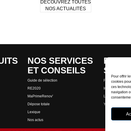
DÉCOUVREZ TOUTES
NOS ACTUALITÉS
UITS
NOS SERVICES
RETR
ET CONSEILS
SUR 
Pour offrir 
Guide de sélection
Facebook
cookies pour
ces technolo
RE2020
Instagram
navigation ou
MaPrimeRenov'
Linkedin
consentement
Dépose totale
Youtube
Lexique
Ac
Nos actus